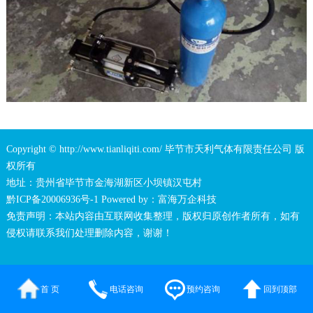
Copyright © http://www.tianliqiti.com/ 毕节市天利气体有限责任公司 版
权所有
地址：贵州省毕节市金海湖新区小坝镇汉屯村
黔ICP备20006936号-1
Powered by：
富海万企科技
免责声明：本站内容由互联网收集整理，版权归原创作者所有，如有
侵权请联系我们处理删除内容，谢谢！
首 页
电话咨询
预约咨询
回到顶部